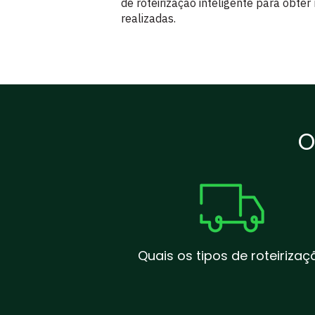
de roteirização inteligente para obte
realizadas.
O
Quais os tipos de roteirizaç