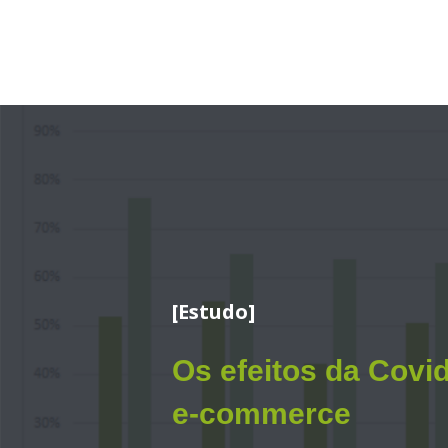
[Estudo]
Os efeitos da
Covi
e-commerce