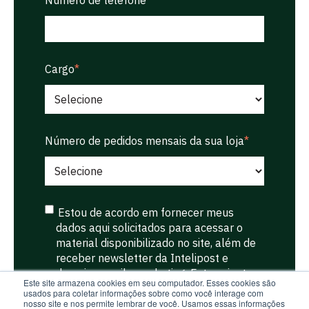
Número de telefone
*
Cargo
*
Número de pedidos mensais da sua loja
*
Estou de acordo em fornecer meus
dados aqui solicitados para acessar o
material disponibilizado no site, além de
receber newsletter da Intelipost e
demais e-mails marketing. Estou ciente
Este site armazena cookies em seu computador. Esses cookies são
de que meus dados fornecidos serão
usados para coletar informações sobre como você interage com
utilizados internamente para fins
nosso site e nos permite lembrar de você. Usamos essas informações